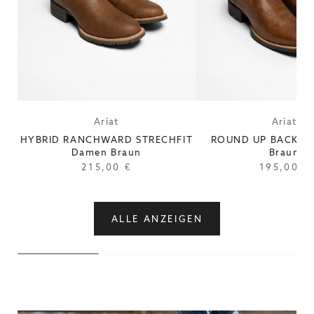
Ariat
Ariat
Anbieter:
Anbieter:
HYBRID RANCHWARD STRECHFIT
ROUND UP BACK ZI
Damen Braun
Braun
Regulärer
215,00 €
Reguläre
195,00 €
Preis
Preis
ALLE ANZEIGEN