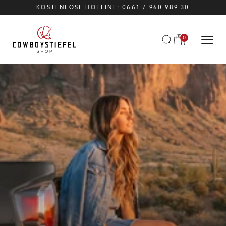
KOSTENLOSE HOTLINE: 0661 / 960 989 30
DIREKT
ZUM
INHALT
0
Warenkorb
0
Artikel